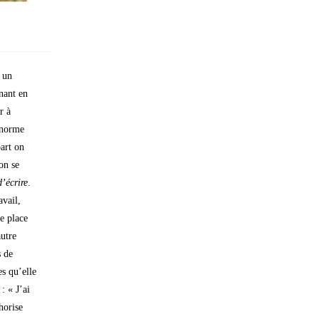
 un
nant en
r à
énorme
part on
on se
’écrire
.
avail,
e place
utre
s de
es qu’elle
: « J’ai
horise