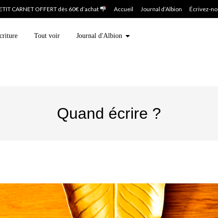
ETIT CARNET OFFERT dès 60€ d’achat
Accueil
Journal d’Albion
Écrivez-n
criture
Tout voir
Journal d'Albion
Quand écrire ?