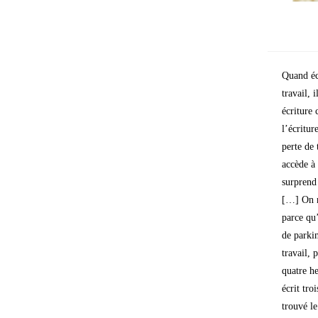
Quand écr
travail, 
écriture 
l’écritur
perte de 
accède à 
surprend
[…] On n’
parce qu
de parkin
travail,
quatre he
écrit tro
trouvé le