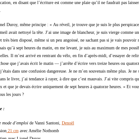
cation, en disant que l’écriture est comme une plaie qu’il ne faudrait pas laisser
.
nel Duroy, même principe : « Au réveil, je trouve que je suis le plus perspica
meil avait nettoyé la tête. J’ai une image de blancheur, je suis vierge comme u
t très bien disposé, même si un peu angoissé, ne sachant pas si je vais pouvoir 
e sais qu’à sept heures du matin, en me levant, je suis au maximum de mes possib
uelles. Il m’est arrivé en rentrant du vélo, en fin d’après-midi, d’essayer de reli
hose que j’avais écrit le matin — j’arrête d’écrire vers treize heures ou quator
j’étais dans une confusion dangereuse. Je ne m’en souvenais même plus. Je ne s
ans le livre, j’ai tendance à rayer, à dire que c’est mauvais. J’ai vite compris qu
 et que je devais écrire uniquement de sept heures à quatorze heures. » Et vou
ous les jours ?
e :
e mode d’emploi
de Vanni Santoni,
Denoël
sion
21 cm
avec Amélie Nothomb
tien avec Lionel Duroy