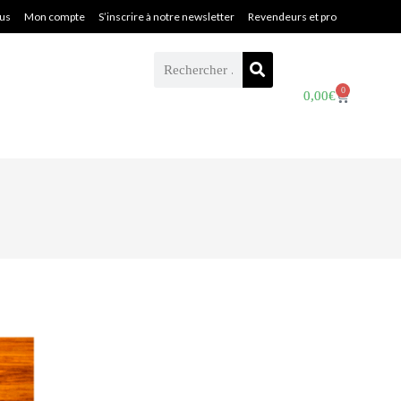
ous
Mon compte
S’inscrire à notre newsletter
Revendeurs et pro
0
0,00
€