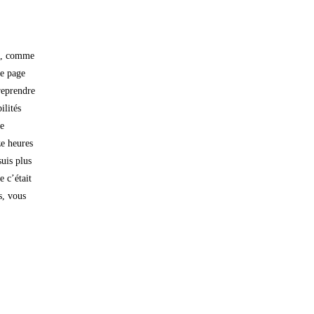
ce, comme
ne page
reprendre
ilités
re
ze heures
uis plus
e c’était
s, vous