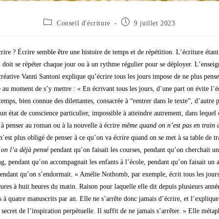
Conseil d'écriture
9 juillet 2023
ire ? Écrire semble être une histoire de temps et de répétition. L’écriture étant
il doit se répéter chaque jour ou à un rythme régulier pour se déployer. L’enseig
créative Vanni Santoni explique qu’écrire tous les jours impose de ne plus pense
e au moment de s’y mettre : « En écrivant tous les jours, d’une part on évite l’
temps, bien connue des dilettantes, consacrée à “rentrer dans le texte”, d’autre 
un état de conscience particulier, impossible à atteindre autrement, dans lequel 
 à penser au roman ou à la nouvelle à écrire
même quand on n’est pas en train d
est plus obligé de penser à ce qu’on va écrire quand on se met à sa table de tr
’
on l’a déjà pensé
pendant qu’on faisait les courses, pendant qu’on cherchait un
g, pendant qu’on accompagnait les enfants à l’école, pendant qu’on faisait un a
 pendant qu’on s’endormait. » Amélie Nothomb, par exemple, écrit tous les jour
ures à huit heures du matin. Raison pour laquelle elle dit depuis plusieurs anné
is à quatre manuscrits par an. Elle ne s’arrête donc jamais d’écrire, et l’explique 
 secret de l’inspiration perpétuelle. Il suffit de ne jamais s’arrêter. » Elle métap