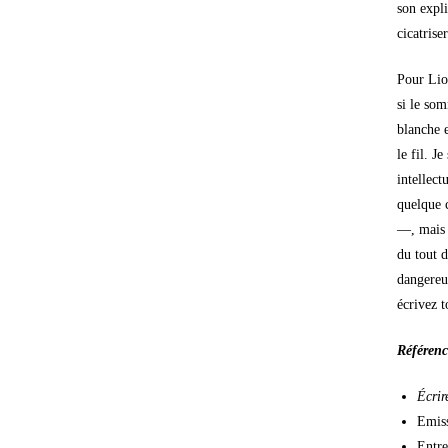
son expli
cicatriser
Pour Lio
si le som
blanche e
le fil. J
intellect
quelque c
—, mais 
du tout d
dangereux
écrivez t
Référenc
Écrir
Emis
Entre