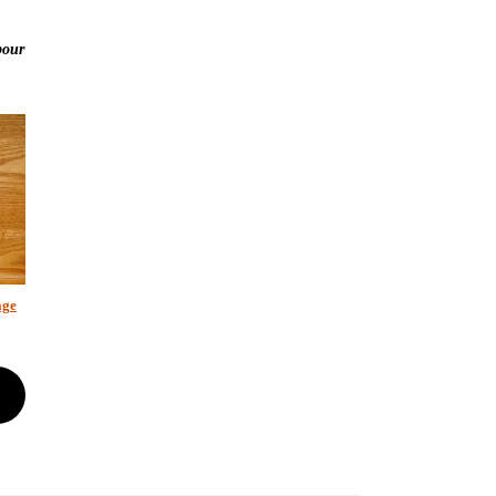
pour
age