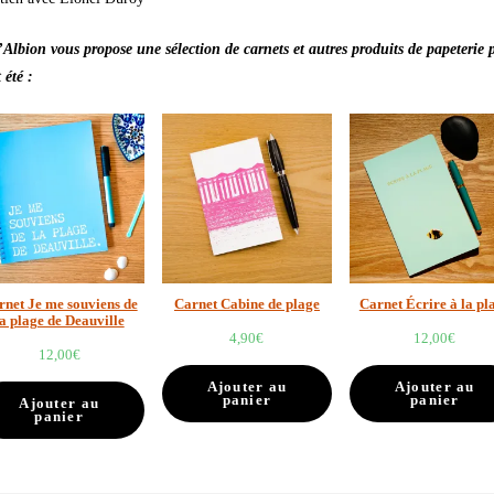
d’Albion vous propose une sélection de carnets et autres produits de papeterie 
 été :
rnet Je me souviens de
Carnet Cabine de plage
Carnet Écrire à la pl
la plage de Deauville
4,90
€
12,00
€
12,00
€
Ajouter au
Ajouter au
panier
panier
Ajouter au
panier