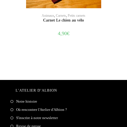
AJOUTER AU PANIER
Animaux
,
Carnets
,
Petits carnets
Carnet Le chien au vélo
4,90
€
L’ATELIER D’ALBION
Notre histoire
Où rencontrer l'Atelier d'Albion ?
S'inscrire à notre newsletter
Revue de presse