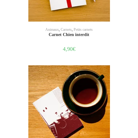
AJOUTER AU PANIER
Animaux
,
Carnets
,
Petits carnets
Carnet Chien interdit
4,90
€