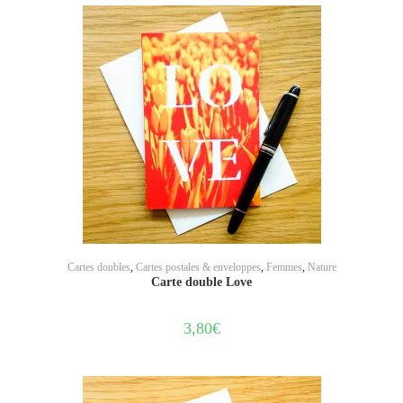
AJOUTER AU PANIER
Cartes doubles
,
Cartes postales & enveloppes
,
Femmes
,
Nature
Carte double Love
3,80
€