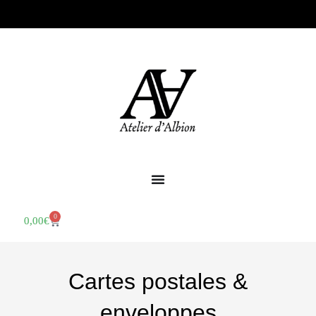
0
0,00
€
Cartes postales &
enveloppes