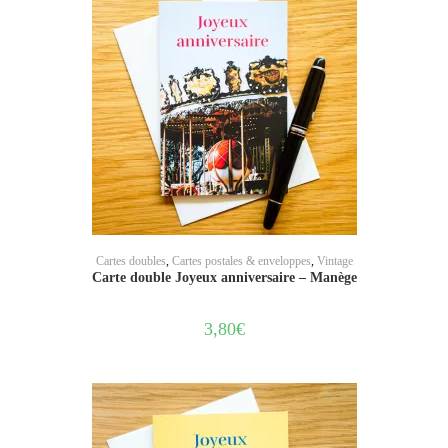
AJOUTER AU PANIER
Cartes doubles
,
Cartes postales & enveloppes
,
Vintage
Carte double Joyeux anniversaire – Manège
3,80
€