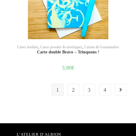
AJOUTER AU PANIER
Cartes doubles
,
Cartes postales & enveloppes
,
Cuisine & Gourmandise
Carte double Bravo – Trinquons !
3,80
€
1
2
3
4
L’ATELIER D’ALBION