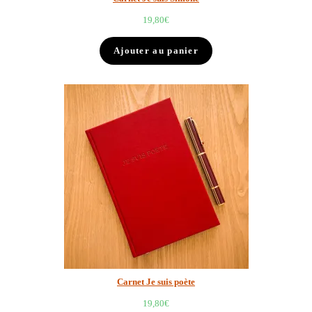
19,80
€
Ajouter au panier
Carnet Je suis poète
19,80
€