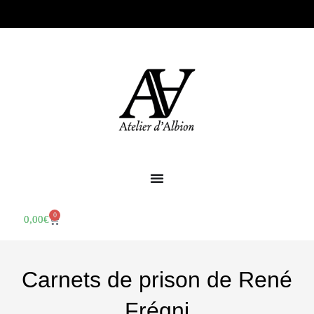
0
0,00
€
Carnets de prison de René
Frégni