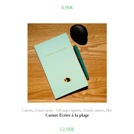
4,90
€
AJOUTER AU PANIER
Carnets
,
Grand carnet - 128 pages lignées
,
Grands carnets
,
Mer
Carnet Écrire à la plage
12,00
€