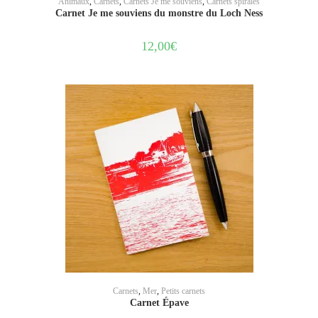
Animaux
,
Carnets
,
Carnets Je me souviens
,
Carnets spirales
Carnet Je me souviens du monstre du Loch Ness
12,00
€
AJOUTER AU PANIER
Carnets
,
Mer
,
Petits carnets
Carnet Épave