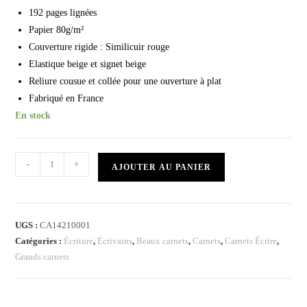
192 pages lignées
Papier 80g/m²
Couverture rigide : Similicuir rouge
Elastique beige et signet beige
Reliure cousue et collée pour une ouverture à plat
Fabriqué en France
En stock
-
+
AJOUTER AU PANIER
UGS :
CA14210001
Catégories :
Écriture
,
Écrivains
,
Beaux carnets
,
Carnets
,
Carnets Écrire
,
Grands carnets