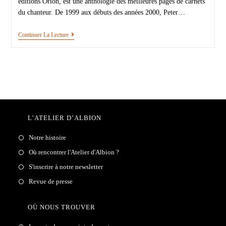
éditions Orion, est une anthologie des meilleures pages de carnets
du chanteur. De 1999 aux débuts des années 2000, Peter…
Continuer La Lecture
L’ATELIER D’ALBION
Notre histoire
Où rencontrer l'Atelier d'Albion ?
S'inscrire à notre newsletter
Revue de presse
OÙ NOUS TROUVER