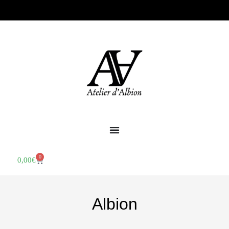
0
0,00
€
Albion