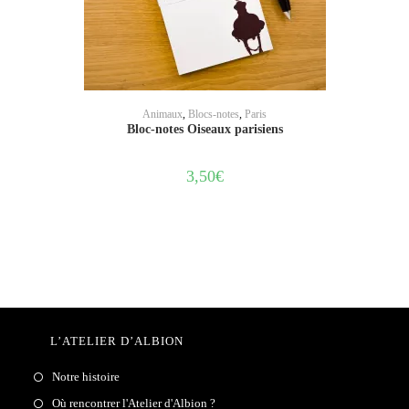
AJOUTER AU PANIER
Animaux
,
Blocs-notes
,
Paris
Bloc-notes Oiseaux parisiens
3,50
€
L’ATELIER D’ALBION
Notre histoire
Où rencontrer l'Atelier d'Albion ?