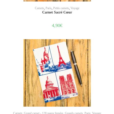
AJOUTER AU PANIER
Carnets
,
Paris
,
Petits carnets
,
Voyage
Carnet Sacré Cœur
4,90
€
AJOUTER AU PANIER
Carnets
,
Grand carnet - 128 pages lignées
,
Grands carnets
,
Paris
,
Voyage