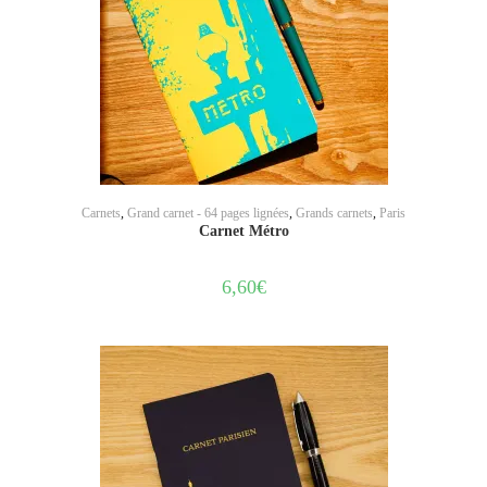
AJOUTER AU PANIER
Carnets
,
Grand carnet - 64 pages lignées
,
Grands carnets
,
Paris
Carnet Métro
6,60
€