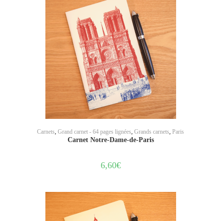
AJOUTER AU PANIER
Carnets
,
Grand carnet - 64 pages lignées
,
Grands carnets
,
Paris
Carnet Notre-Dame-de-Paris
6,60
€