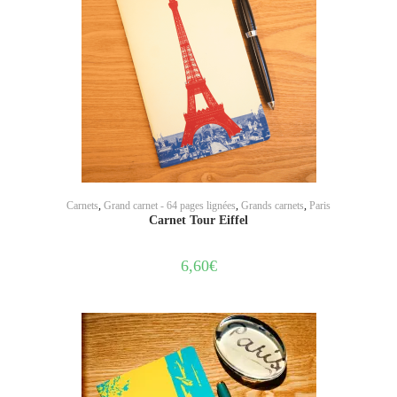
AJOUTER AU PANIER
Carnets
,
Grand carnet - 64 pages lignées
,
Grands carnets
,
Paris
Carnet Tour Eiffel
6,60
€