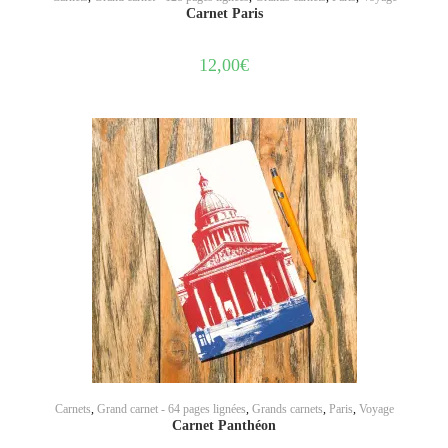
Carnet Paris
12,00
€
AJOUTER AU PANIER
Carnets
,
Grand carnet - 64 pages lignées
,
Grands carnets
,
Paris
,
Voyage
Carnet Panthéon