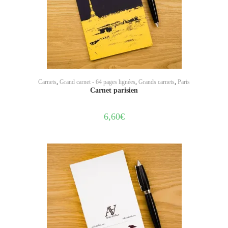
AJOUTER AU PANIER
Carnets
,
Grand carnet - 64 pages lignées
,
Grands carnets
,
Paris
Carnet parisien
6,60
€