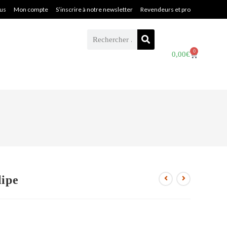
ous
Mon compte
S’inscrire à notre newsletter
Revendeurs et pro
0
0,00
€
lipe