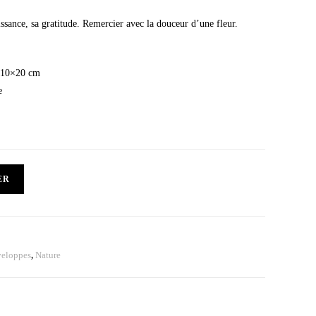
ssance, sa gratitude. Remercier avec la douceur d’une fleur.
: 10×20 cm
e
ER
veloppes
,
Nature