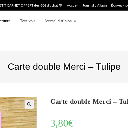
ETIT CARNET OFFERT dès 60€ d’achat
Accueil
Journal d’Albion
Écrivez-n
criture
Tout voir
Journal d'Albion
Carte double Merci – Tulipe
Carte double Merci – Tu
3,80
€