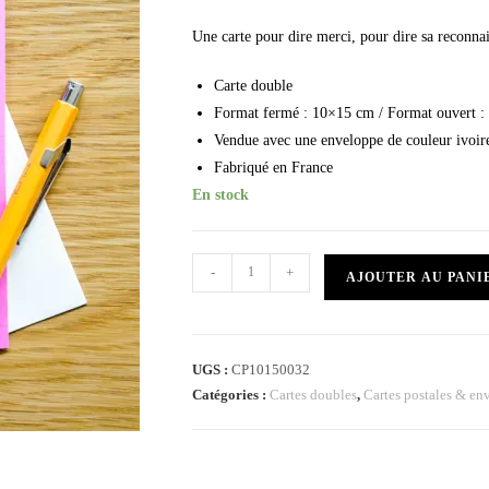
Une carte pour dire merci, pour dire sa reconnai
Carte double
Format fermé : 10×15 cm / Format ouvert 
Vendue avec une enveloppe de couleur ivoir
Fabriqué en France
En stock
-
+
AJOUTER AU PANI
UGS :
CP10150032
Catégories :
Cartes doubles
,
Cartes postales & en