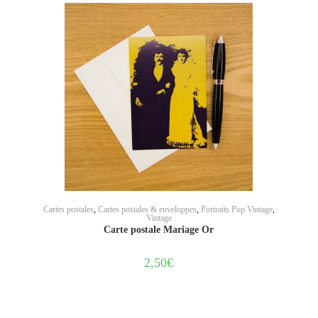
AJOUTER AU PANIER
Cartes postales
,
Cartes postales & enveloppes
,
Portraits Pop Vintage
,
Vintage
Carte postale Mariage Or
2,50
€