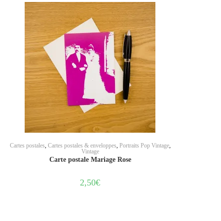
AJOUTER AU PANIER
Cartes postales
,
Cartes postales & enveloppes
,
Portraits Pop Vintage
,
Vintage
Carte postale Mariage Rose
2,50
€