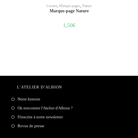
AJOUTER AU PANIER
Lecture
,
Marque-pages
,
Nature
Marque-page Nature
1,50
€
L’ATELIER D’ALBION
Notre histoire
Où rencontrer l'Atelier d'Albion ?
S'inscrire à notre newsletter
Revue de presse