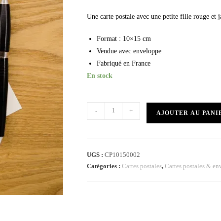
Une carte postale avec une petite fille rouge e
Format : 10×15 cm
Vendue avec enveloppe
Fabriqué en France
En stock
-
+
AJOUTER AU PANI
UGS :
CP10150002
Catégories :
Cartes postales
,
Cartes postales & en