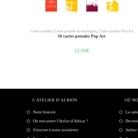
AJOUTER AU PANIER
Cartes postales
,
Cartes postales & enveloppes
,
Cartes postales Pop Art
10 cartes postales Pop Art
12,00
€
L’ATELIER D’ALBION
OÙ N
Notre histoire
La cart
Où rencontrer l'Atelier d'Albion ?
Deveni
S'inscrire à notre newsletter
Atelier