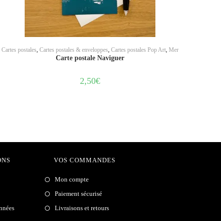
AJOUTER AU PANIER
Cartes postales
,
Cartes postales & enveloppes
,
Cartes postales Pop Art
,
Mer
Carte postale Naviguer
2,50
€
ONS
VOS COMMANDES
Mon compte
Paiement sécurisé
onnées
Livraisons et retours