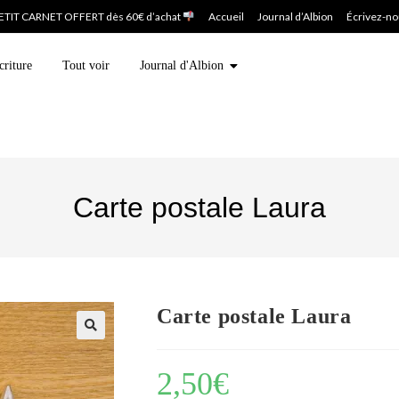
ETIT CARNET OFFERT dès 60€ d’achat
Accueil
Journal d’Albion
Écrivez-n
criture
Tout voir
Journal d'Albion
Carte postale Laura
Carte postale Laura
2,50
€