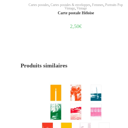
AJOUTER AU PANIER
Cartes postales
,
Cartes postales & enveloppes
,
Femmes
,
Portraits Pop
Vintage
,
Vintage
Carte postale Héloïse
2,50
€
Produits similaires