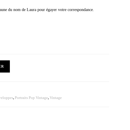
t jaune du nom de Laura pour égayer votre correspondance.
ER
veloppes
,
Portraits Pop Vintage
,
Vintage