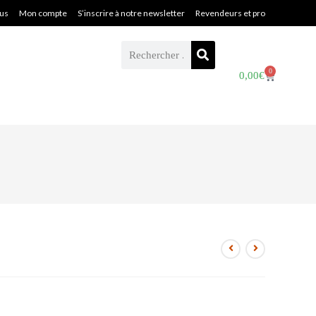
ous
Mon compte
S’inscrire à notre newsletter
Revendeurs et pro
0
0,00
€