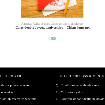
AJOUTER AU PANIER
Animaux
,
Cartes doubles
,
Cartes postales & enveloppes
Carte double Joyeux anniversaire – Chiens jumeaux
3,80
€
OUS TROUVER
NOS CONDITIONS & MENTI
e de nos points de vente
Conditions générales de vente
r revendeur
Mentions légales
 d'Albion crée votre papeterie
Politique de confidentialité des d