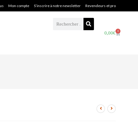
ous
Mon compte
S’inscrire à notre newsletter
Revendeurs et pro
0
0,00
€