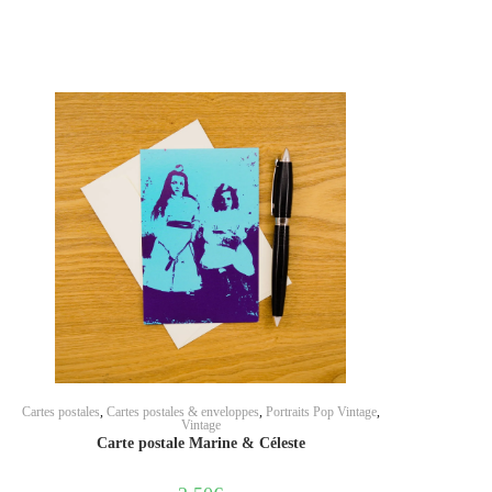
AJOUTER AU PANIER
Cartes postales
,
Cartes postales & enveloppes
,
Portraits Pop Vintage
,
Vintage
Carte postale Marine & Céleste