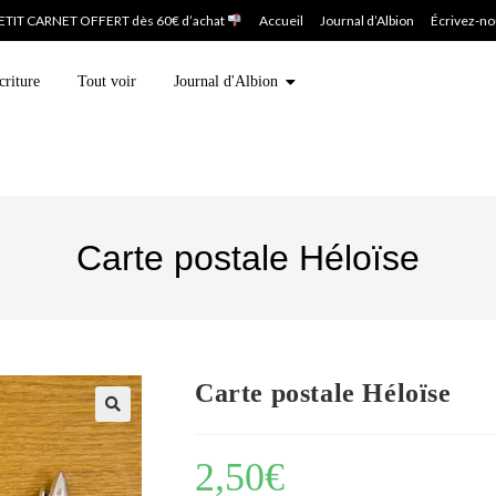
ETIT CARNET OFFERT dès 60€ d’achat
Accueil
Journal d’Albion
Écrivez-n
criture
Tout voir
Journal d'Albion
Carte postale Héloïse
Carte postale Héloïse
2,50
€