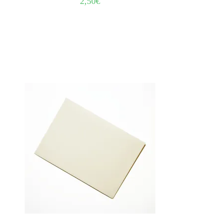
2,50
€