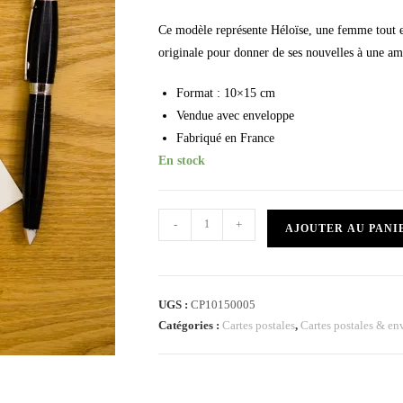
Ce modèle représente Héloïse, une femme tout en
originale pour donner de ses nouvelles à une am
Format : 10×15 cm
Vendue avec enveloppe
Fabriqué en France
En stock
-
+
AJOUTER AU PANI
UGS :
CP10150005
Catégories :
Cartes postales
,
Cartes postales & en