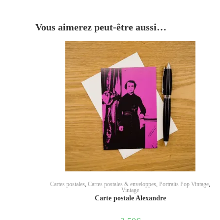
Vous aimerez peut-être aussi…
AJOUTER AU PANIER
Cartes postales
,
Cartes postales & enveloppes
,
Portraits Pop Vintage
,
Vintage
Carte postale Alexandre