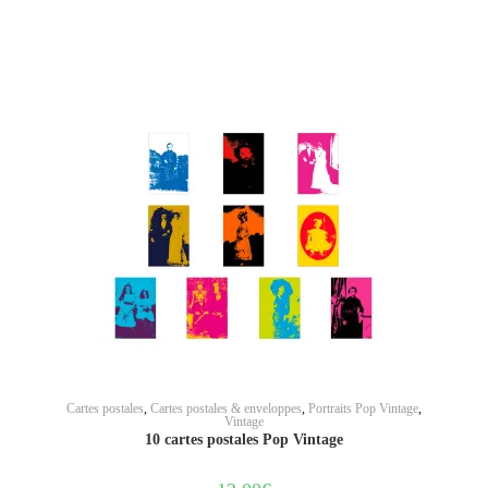
AJOUTER AU PANIER
Cartes postales
,
Cartes postales & enveloppes
,
Portraits Pop Vintage
,
Vintage
10 cartes postales Pop Vintage