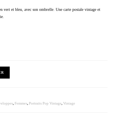
 vert et bleu, avec son ombrelle. Une carte postale vintage et
ie.
ER
veloppes
,
Femmes
,
Portraits Pop Vintage
,
Vintage