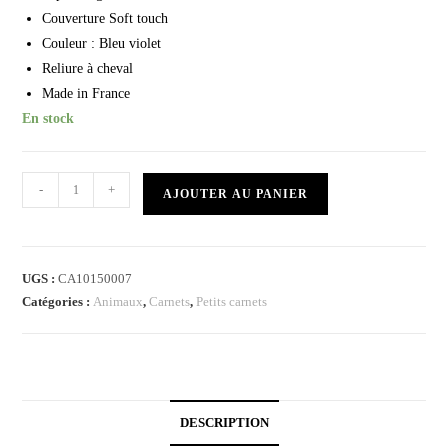
Couverture Soft touch
Couleur : Bleu violet
Reliure à cheval
Made in France
En stock
-
+
AJOUTER AU PANIER
UGS :
CA10150007
Catégories :
Animaux
,
Carnets
,
Petits carnets
DESCRIPTION