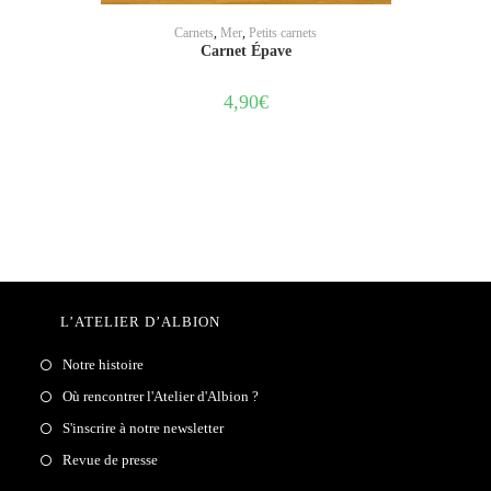
AJOUTER AU PANIER
Carnets
,
Mer
,
Petits carnets
Carnet Épave
4,90
€
L’ATELIER D’ALBION
Notre histoire
Où rencontrer l'Atelier d'Albion ?
S'inscrire à notre newsletter
Revue de presse