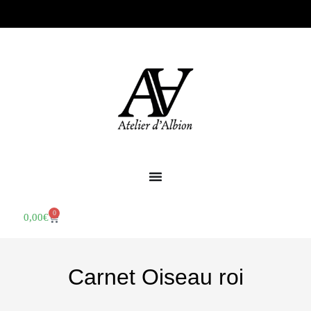
0
0,00
€
Carnet Oiseau roi