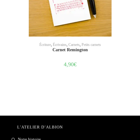
AJOUTER AU PANIER
Écriture
,
Écrivains
,
Carnets
,
Petits carnets
Carnet Remington
4,90
€
L’ATELIER D’ALBION
Notre histoire