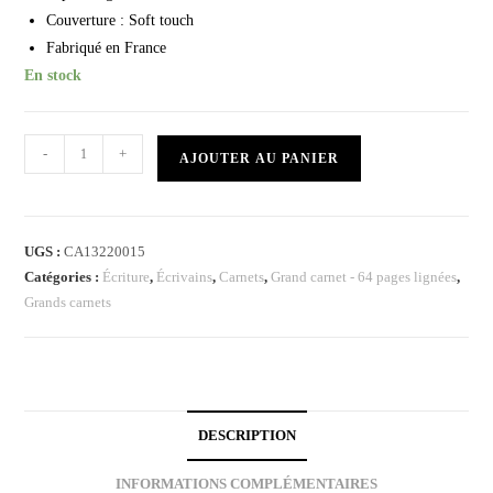
Couverture : Soft touch
Fabriqué en France
En stock
-
+
AJOUTER AU PANIER
UGS :
CA13220015
Catégories :
Écriture
,
Écrivains
,
Carnets
,
Grand carnet - 64 pages lignées
,
Grands carnets
DESCRIPTION
INFORMATIONS COMPLÉMENTAIRES