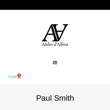
0
0,00
€
Paul Smith