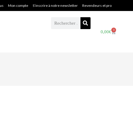
ous
Mon compte
S’inscrire à notre newsletter
Revendeurs et pro
0
0,00
€