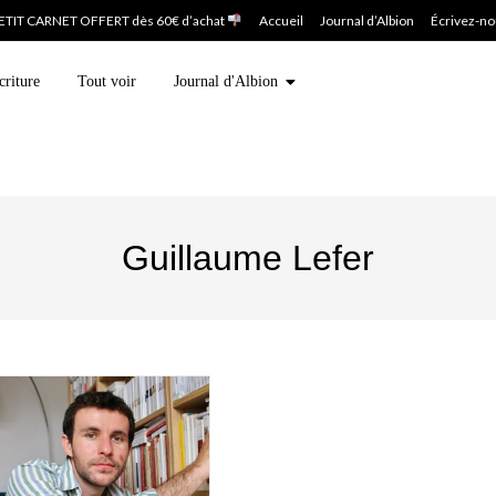
ETIT CARNET OFFERT dès 60€ d’achat
Accueil
Journal d’Albion
Écrivez-n
criture
Tout voir
Journal d'Albion
Guillaume Lefer