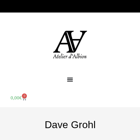
0
0,00
€
Dave Grohl