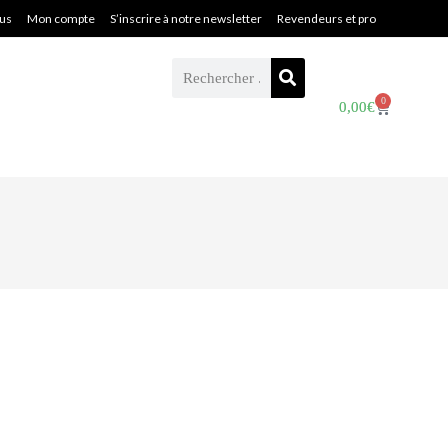
ous
Mon compte
S’inscrire à notre newsletter
Revendeurs et pro
0
0,00
€