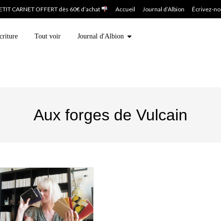
ETIT CARNET OFFERT dès 60€ d’achat
Accueil
Journal d’Albion
Écrivez-n
criture
Tout voir
Journal d'Albion
Aux forges de Vulcain