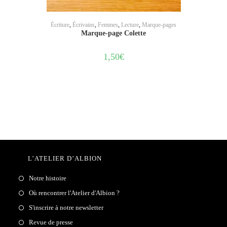
AJOUTER AU PANIER
Écriture
,
Écrivains
,
Femmes
,
Lecture
,
Marque-pages
Marque-page Colette
1,50
€
L’ATELIER D’ALBION
Notre histoire
Où rencontrer l'Atelier d'Albion ?
S'inscrire à notre newsletter
Revue de presse