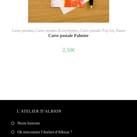
AJOUTER AU PANIER
Cartes postales
,
Cartes postales & enveloppes
,
Cartes postales Pop Art
,
Nature
Carte postale Palmier
2,50
€
L’ATELIER D’ALBION
Notre histoire
Où rencontrer l'Atelier d'Albion ?