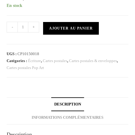
En stock
-
+
AJOUTER AU PANIER
UGS :
CP10150018
Catégories :
Écriture
,
Cartes postales
,
Cartes postales & enveloppes
,
Cartes postales Pop Art
DESCRIPTION
INFORMATIONS COMPLÉMENTAIRES
Description