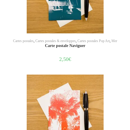
AJOUTER AU PANIER
Cartes postales
,
Cartes postales & enveloppes
,
Cartes postales Pop Art
,
Mer
Carte postale Naviguer
2,50
€