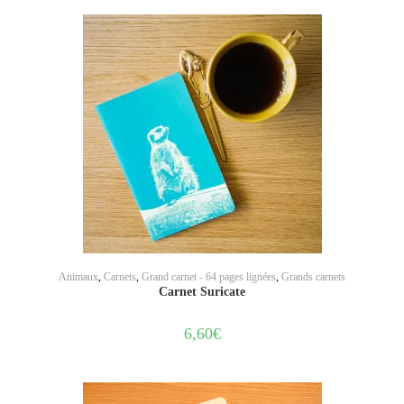
AJOUTER AU PANIER
Animaux
,
Carnets
,
Grand carnet - 64 pages lignées
,
Grands carnets
Carnet Suricate
6,60
€