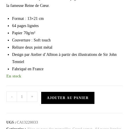
la fameuse Reine de Cœur.
Format : 13×21 cm
64 pages lignées
Papier 70g/m²
Couverture : Soft touch
Reliure deux point métal
Design par Atelier d’Albion à partir des illustrations de Sir John
Tenniel
Fabriqué en France
En stock
-
+
AJOUTER AU PANIER
UGS :
CA13220033
Catégories :
Alice au pays des merveilles
,
Grand carnet - 64 pages lignées