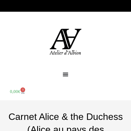
0
0,00
€
Carnet Alice & the Duchess
(Alice au pays des