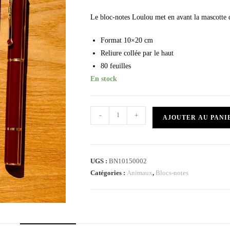
Le bloc-notes Loulou met en avant la mascotte d
Format 10×20 cm
Reliure collée par le haut
80 feuilles
En stock
-
+
AJOUTER AU PANI
UGS :
BN10150002
Catégories :
Animaux
,
Blocs-notes