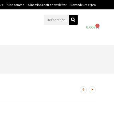
ous
Mon compte
S’inscrire à notre newsletter
Revendeurs et pro
0
0,00
€