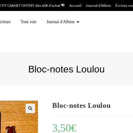
ETIT CARNET OFFERT dès 60€ d’achat
Accueil
Journal d’Albion
Écrivez-n
criture
Tout voir
Journal d'Albion
Bloc-notes Loulou
Bloc-notes Loulou
3,50
€