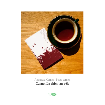
AJOUTER AU PANIER
Animaux
,
Carnets
,
Petits carnets
Carnet Le chien au vélo
4,90
€