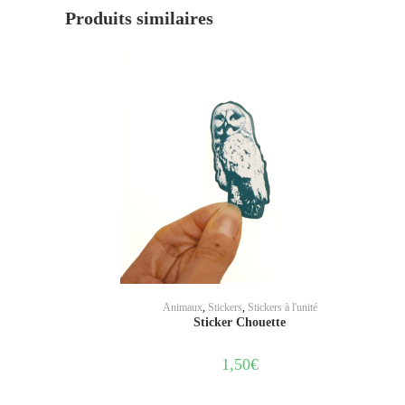
Produits similaires
AJOUTER AU PANIER
Animaux
,
Stickers
,
Stickers à l'unité
Sticker Chouette
1,50
€