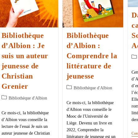
D
c
Bibliothèque
Bibliothèque
S
d’Albion : Je
d’Albion :
A
suis un auteur
Comprendre la
jeunesse de
littérature de
Cet
Christian
jeunesse
d’A
Grenier
d’e
Bibliothèque d'Albion
l’é
Bibliothèque d'Albion
Elle
Ce mois-ci, la bibliothèque
rom
d'Albion vous conseille le
Ce mois-ci, la bibliothèque
lit
Mooc de l'Université de
d’Albion vous conseille la
der
Liège. Devenu un livre en
lecture de l'essai Je suis un
2022, Comprendre la
auteur jeunesse de Christian
Cont
littérature de jeunesse est un