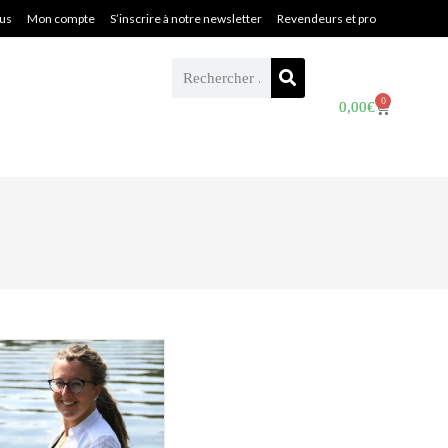
ous
Mon compte
S’inscrire à notre newsletter
Revendeurs et pro
0
0,00
€