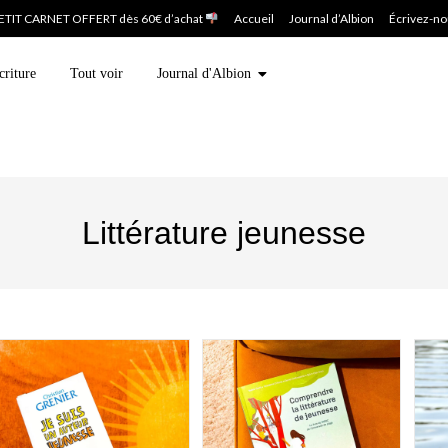
ETIT CARNET OFFERT dès 60€ d’achat
Accueil
Journal d’Albion
Écrivez-n
criture
Tout voir
Journal d'Albion
Littérature jeunesse