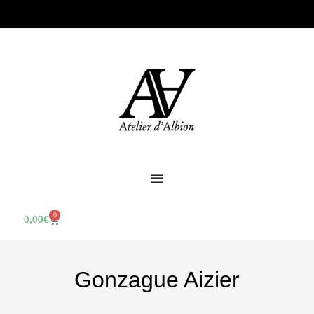
0
0,00
€
Gonzague Aizier