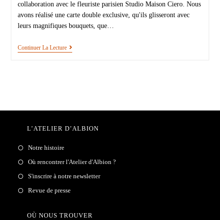
collaboration avec le fleuriste parisien Studio Maison Ciero. Nous
avons réalisé une carte double exclusive, qu'ils glisseront avec
leurs magnifiques bouquets, que…
Continuer La Lecture
L’ATELIER D’ALBION
Notre histoire
Où rencontrer l'Atelier d'Albion ?
S'inscrire à notre newsletter
Revue de presse
OÙ NOUS TROUVER