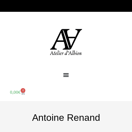
0
0,00
€
Antoine Renand