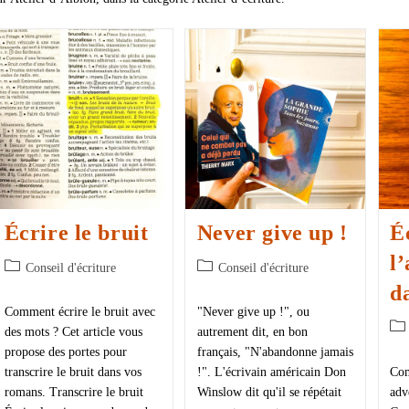
Écrire le bruit
Never give up !
É
l
Conseil d'écriture
Conseil d'écriture
d
Comment écrire le bruit avec
"Never give up !", ou
des mots ? Cet article vous
autrement dit, en bon
propose des portes pour
français, "N'abandonne jamais
transcrire le bruit dans vos
!". L'écrivain américain Don
Com
romans. Transcrire le bruit
Winslow dit qu'il se répétait
adv