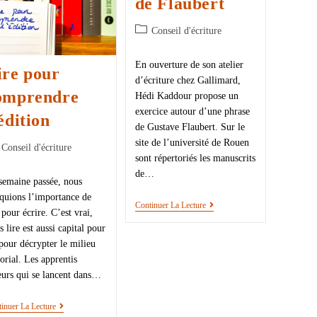
de Flaubert
Conseil d'écriture
En ouverture de son atelier
ire pour
d’écriture chez Gallimard,
omprendre
Hédi Kaddour propose un
exercice autour d’une phrase
édition
de Gustave Flaubert. Sur le
site de l’université de Rouen
Conseil d'écriture
sont répertoriés les manuscrits
de…
semaine passée, nous
quions l’importance de
Continuer La Lecture
e pour écrire. C’est vrai,
s lire est aussi capital pour
 pour décrypter le milieu
torial. Les apprentis
eurs qui se lancent dans…
inuer La Lecture