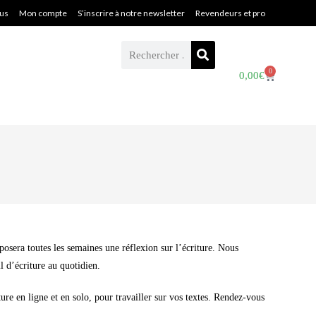
ous
Mon compte
S’inscrire à notre newsletter
Revendeurs et pro
0
0,00
€
osera toutes les semaines une réflexion sur l’écriture. Nous
l d’écriture au quotidien.
ure en ligne et en solo, pour travailler sur vos textes. Rendez-vous