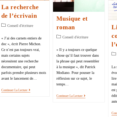
La recherche
de l’écrivain
Musique et
Conseil d'écriture
roman
L
c
Conseil d'écriture
« J’ai des carnets entiers de
l’
doc », écrit Pierre Michon.
Ce n’est pas toujours vrai,
« Il y a toujours ce quelque
mais certains sujets
chose qu’il faut trouver dans
nécessitent une recherche
la phrase qui peut ressembler
documentaire, qui peut
à la musique », dit Patrick
La 
parfois prendre plusieurs mois
Modiano. Pour pousser la
évo
avant le lancement de…
réflexion sur ce sujet, le
lir
temps…
mai
est
Continuer La Lecture
édi
Continuer La Lecture
aut
Cont