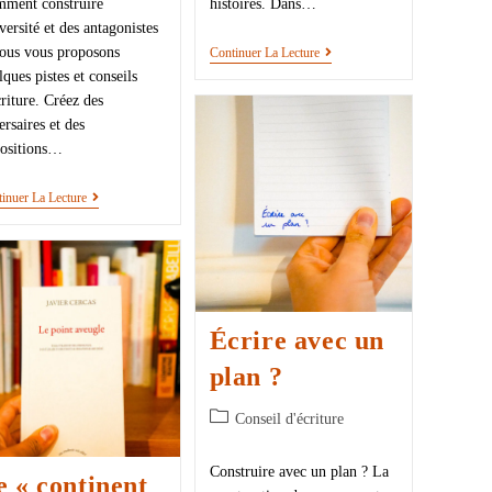
ment construire
histoires. Dans…
dversité et des antagonistes
ous vous proposons
Continuer La Lecture
lques pistes et conseils
criture. Créez des
ersaires et des
ositions…
inuer La Lecture
Écrire avec un
plan ?
Conseil d'écriture
Construire avec un plan ? La
e « continent