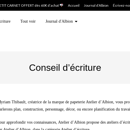
ETIT CARNET OFFERT dès 60€ d’achat
Accueil
Journal d’Albion
Écrivez-n
criture
Tout voir
Journal d'Albion
Conseil d’écriture
yriam Thibault, créatrice de la marque de papeterie Atelier d’Albion, vous prop
arlerons plan, construction, personnage, décor, ou encore planification du travai
our approfondir vos connaissances, Atelier d’Albion propose des ateliers d’écrit
ur Atelier d’Albion, dans la catégorie Atelier d’écriture.