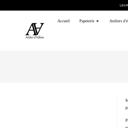
UN P
Accueil
Papeterie
Ateliers d'é
M
p
P
s