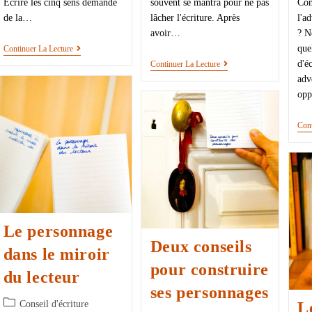
Écrire les cinq sens demande
souvent se mantra pour ne pas
Com
de la…
lâcher l'écriture. Après
l'a
avoir…
? N
que
Continuer La Lecture
d'é
Continuer La Lecture
adv
opp
Cont
Le personnage
Deux conseils
dans le miroir
pour construire
du lecteur
ses personnages
Conseil d'écriture
L