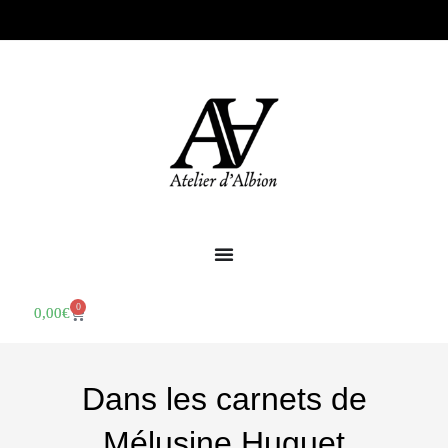
0
0,00
€
Dans les carnets de
Mélusine Huguet