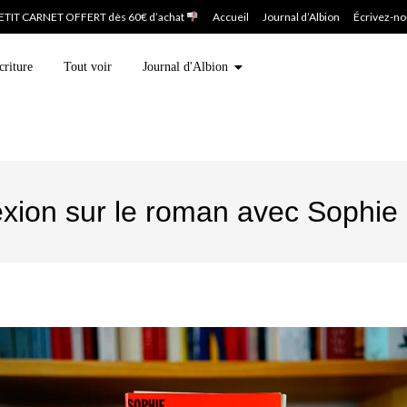
ETIT CARNET OFFERT dès 60€ d’achat
Accueil
Journal d’Albion
Écrivez-n
criture
Tout voir
Journal d'Albion
exion sur le roman avec Sophie 