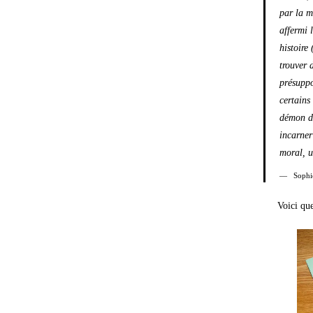
par la m
affermi 
histoire
trouver 
présuppo
certains 
démon de
incarner
moral, u
Sophi
Voici qu