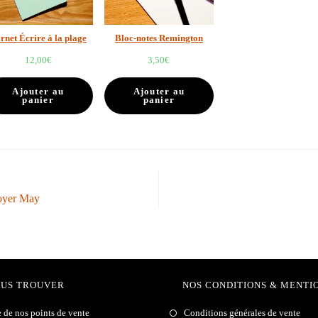
rnet Écrire à la plage
Bloc-notes Remington
12,00
€
3,50
€
Ajouter au
Ajouter au
panier
panier
Boyer May
OUS TROUVER
NOS CONDITIONS & MENTI
e de nos points de vente
Conditions générales de vente