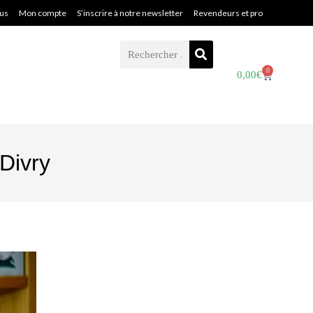
ous
Mon compte
S’inscrire à notre newsletter
Revendeurs et pro
0
0,00
€
Divry