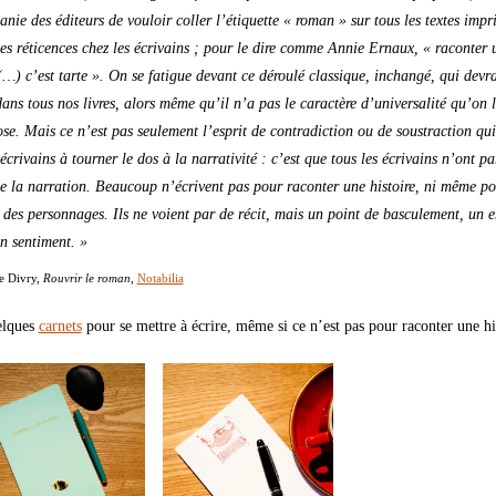
anie des éditeurs de vouloir coller l’étiquette « roman » sur tous les textes impr
les réticences chez les écrivains ; pour le dire comme Annie Ernaux, « raconter 
 (…) c’est tarte ». On se fatigue devant ce déroulé classique, inchangé, qui devra
dans tous nos livres, alors même qu’il n’a pas le caractère d’universalité qu’on l
se. Mais ce n’est pas seulement l’esprit de contradiction ou de soustraction qu
écrivains à tourner le dos à la narrativité : c’est que tous les écrivains n’ont pa
 la narration. Beaucoup n’écrivent pas pour raconter une histoire, ni même po
 des personnages. Ils ne voient par de récit, mais un point de basculement, un e
n sentiment. »
e Divry,
Rouvrir le roman
,
Notabilia
elques
carnets
pour se mettre à écrire, même si ce n’est pas pour raconter une h