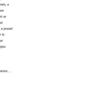
imés, a
une
it se
ui
i a poussé
r le
ur
njeu
istoire…