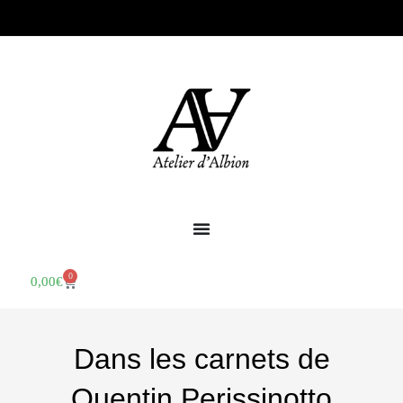
0
0,00
€
Dans les carnets de
Quentin Perissinotto